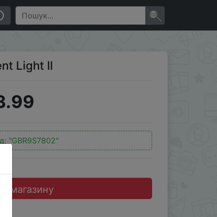
×
t Light II
3.99
д:
"GBR9S7802"
до магазину