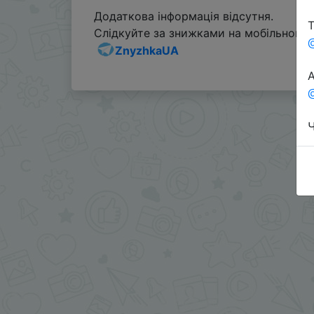
Додаткова інформація відсутня.
Т
Слідкуйте за знижками на мобільному, 
ZnyzhkaUA
А
@
Ч