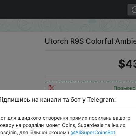
ent Light II
Utorch R9S Colorful Ambien
$4
Промоко
Підпишись на канали та бот у Telegram:
от для швидкого створення прямих посилань вашого
Перейти 
овару на роздліли монет Coins, Superdeals та інших
озділів, для більшої економії
@AliSuperCoinsBot