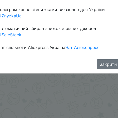
елеграм канал зі знижками виключно для України
в телеграм каналі:
@ZnyzkaUa
втоматичний збирач знижок з різних джерел
SaleStack
ат спільноти Aliexpress Україна
Чат Аліекспресс
закрити