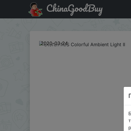
ChinaGoodBuy
Промокод на знижку GBR9S7802 Utorch R9S Colorful Ambi
2020-03-24
Б
т
р