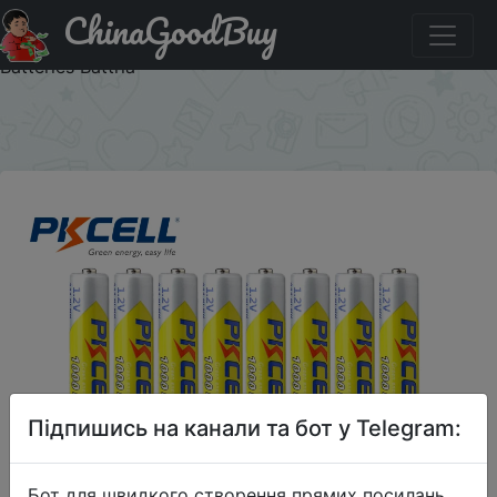
ChinaGoodBuy
Придбати по знижці 16pcs/Lot PKCELL High Energy 1.2V
1000mAh NiMh AAA Rechargeable Battery Ni-mh 3A
Batteries Battria
×
Підпишись на канали та бот у Telegram:
Бот для швидкого створення прямих посилань