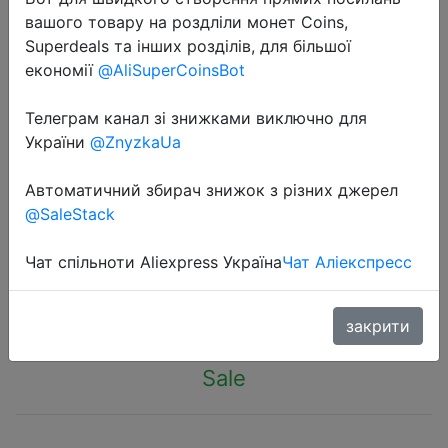
вашого товару на роздліли монет Coins,
Superdeals та інших розділів, для більшої
економії
@AliSuperCoinsBot
Телеграм канал зі знижками виключно для
2020-03-23
України
@ZnyzkaUa
16pcs/Lot PKCELL High Energy 1.2V
Автоматичний збирач знижок з різних джерел
1000mAh NiMh AAA Rechargeable
@SaleStack
Battery Ni-mh 3A Batteries Battria
Чат спільноти Aliexpress Україна
Чат Аліекспресс
$13.99
закрити
Sale