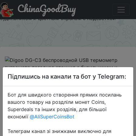
ChinaGoodBuy
Купити по знижці DGC34 Digoo DG-C3 беспроводной
USB термометр гигрометр погодная станция с
будильником и цветным экраном с подсветкой
×
2018-08-01
Підпишись на канали та бот у Telegram:
Digoo DG-C3 беспроводной USB
термометр гигрометр погодная
Бот для швидкого створення прямих посилань
станция с будильником и цветным
вашого товару на роздліли монет Coins,
экраном с подсветкой
Superdeals та інших розділів, для більшої
економії
@AliSuperCoinsBot
$4.99
Телеграм канал зі знижками виключно для