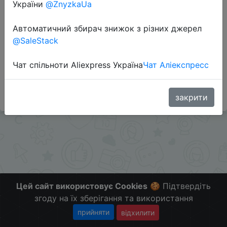
Перейти до магазину
України
@ZnyzkaUa
Автоматичний збирач знижок з різних джерел
@SaleStack
Додаткова інформація відсутня.
Слідкуйте за знижками на мобільному, в телеграм
Чат спільноти Aliexpress Україна
Чат Аліекспресс
каналі:
ZnyzhkaUA
закрити
Цей сайт використовує Cookies
🍪 Підтвердіть
згоду на їх зберігання та використання
прийняти
відхилити