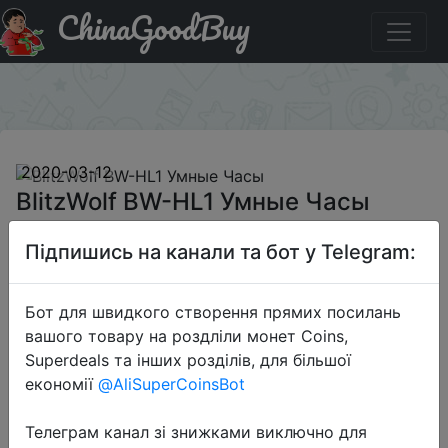
ChinaGoodBuy
Придбати по знижці BGBWHL1A BlitzWolf BW-HL1 Умные
Часы
×
2020-03-12
BlitzWolf BW-HL1 Умные Часы
Підпишись на канали та бот у Telegram:
$19.99
Бот для швидкого створення прямих посилань
вашого товару на роздліли монет Coins,
Промокод:
"BGBWHL1A"
Superdeals та інших розділів, для більшої
економії
@AliSuperCoinsBot
Телеграм канал зі знижками виключно для