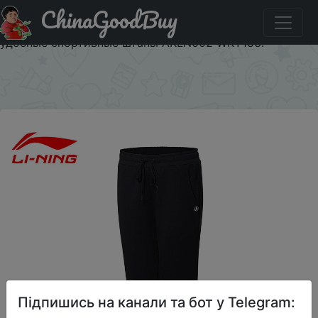
ChinaGoodBuy
Знижка на Li-Ning женские баскетбольные спортивные
штаны с подкладкой из полиэстера 88% хлопок 12%
удобные спортивные штаны AKLN002 WKY153.
×
Підпишись на канали та бот у Telegram: