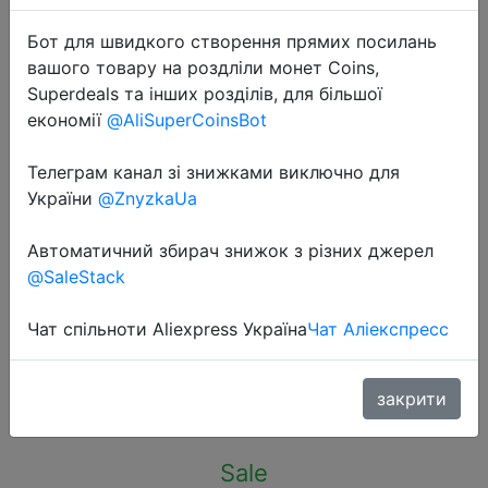
Бот для швидкого створення прямих посилань
вашого товару на роздліли монет Coins,
Superdeals та інших розділів, для більшої
економії
@AliSuperCoinsBot
2020-03-12
Телеграм канал зі знижками виключно для
Li-Ning женские баскетбольные
України
@ZnyzkaUa
спортивные штаны с подкладкой
из полиэстера 88% хлопок 12%
Автоматичний збирач знижок з різних джерел
удобные спортивные штаны
@SaleStack
AKLN002 WKY153.
Чат спільноти Aliexpress Україна
Чат Аліекспресс
$13.3
закрити
Sale