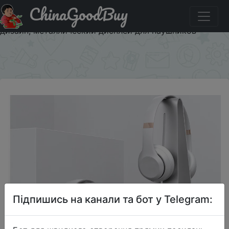
ChinaGoodBuy
Акція на Xiaomi Mijia IQUNIX настольная гарнитура
наушники подставка держатель модный простой
дизайн, металлический дисплей для наушников
×
Підпишись на канали та бот у Telegram: