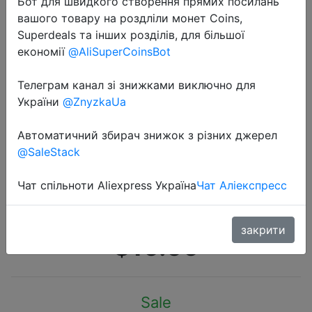
Бот для швидкого створення прямих посилань
вашого товару на роздліли монет Coins,
Superdeals та інших розділів, для більшої
економії
@AliSuperCoinsBot
Телеграм канал зі знижками виключно для
2020-03-12
України
@ZnyzkaUa
Xiaomi Mijia IQUNIX настольная
гарнитура наушники подставка
Автоматичний збирач знижок з різних джерел
@SaleStack
держатель модный простой
дизайн, металлический дисплей
Чат спільноти Aliexpress Україна
Чат Аліекспресс
для наушников
закрити
$16.66
Sale