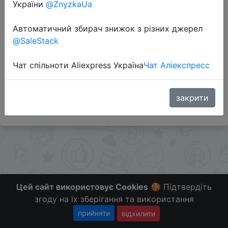
України
@ZnyzkaUa
Перейти до магазину
Автоматичний збирач знижок з різних джерел
@SaleStack
Додаткова інформація відсутня.
Чат спільноти Aliexpress Україна
Чат Аліекспресс
Слідкуйте за знижками на мобільному, в телеграм
каналі:
ZnyzhkaUA
закрити
Цей сайт використовує Cookies
🍪 Підтвердіть
згоду на їх зберігання та використання
прийняти
відхилити