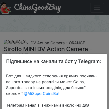
ChinaGoodBuy
Паридбати з промокодом GBZZ004 Siroflo MINI DV
Action Camera - ORANGE
×
2018-08-01
Siroflo MINI DV Action Camera -
ORANGE
Підпишись на канали та бот у Telegram:
$26.99
Бот для швидкого створення прямих посилань
вашого товару на роздліли монет Coins,
Superdeals та інших розділів, для більшої
Промокод:
"GBZZ004"
економії
@AliSuperCoinsBot
Телеграм канал зі знижками виключно для