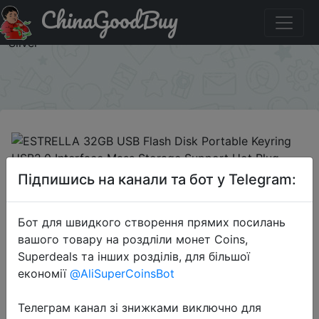
ChinaGoodBuy
Придбати ESTRELLA 32GB USB Flash Disk Portable
Keyring USB2.0 Interface Mass Storage Support Hot Plug
- Silver
×
2018-07-31
Підпишись на канали та бот у Telegram:
ESTRELLA 32GB USB Flash Disk
Portable Keyring USB2.0 Interface
Бот для швидкого створення прямих посилань
Mass Storage Support Hot Plug -
вашого товару на роздліли монет Coins,
Silver
Superdeals та інших розділів, для більшої
економії
@AliSuperCoinsBot
$8.99
Телеграм канал зі знижками виключно для