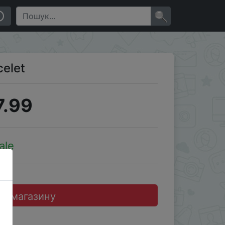
×
celet
7.99
ale
до магазину