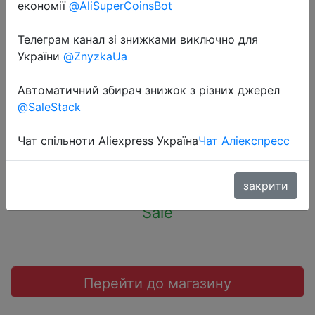
економії
@AliSuperCoinsBot
Телеграм канал зі знижками виключно для
України
@ZnyzkaUa
2020-03-02
Honor Note10 Full Netcom 6G +
Автоматичний збирач знижок з різних джерел
128G
@SaleStack
Чат спільноти Aliexpress Україна
Чат Аліекспресс
$245.99
закрити
Sale
Перейти до магазину