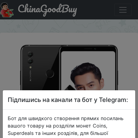
ChinaGoodBuy
Придбати по акціи Honor Note10 Full Netcom 6G + 128G
×
Підпишись на канали та бот у Telegram:
Бот для швидкого створення прямих посилань
вашого товару на роздліли монет Coins,
Superdeals та інших розділів, для більшої