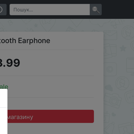
×
tooth Earphone
3.99
ale
до магазину