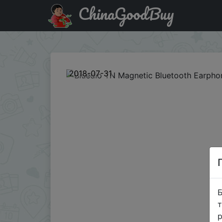
ChinaGoodBuy
Акція на Bluedio TN Magnetic Bluetooth Earphone
2018-07-31
Б
т
р