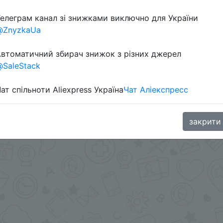
елеграм канал зі знижками виключно для України
в телеграм каналі:
@ZnyzkaUa
втоматичний збирач знижок з різних джерел
SaleStack
ат спільноти Aliexpress Україна
Чат Аліекспресс
закрити