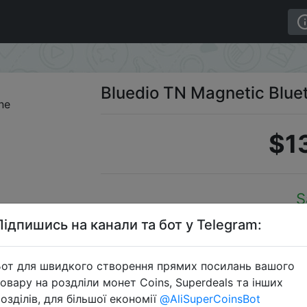
Bluedio TN Magnetic Blue
$1
S
Підпишись на канали та бот у Telegram:
от для швидкого створення прямих посилань вашого
Перейти 
овару на роздліли монет Coins, Superdeals та інших
озділів, для більшої економії
@AliSuperCoinsBot