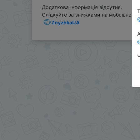
Додаткова інформація відсутня.
Т
Слідкуйте за знижками на мобільному, 
ZnyzhkaUA
А
@
Ч