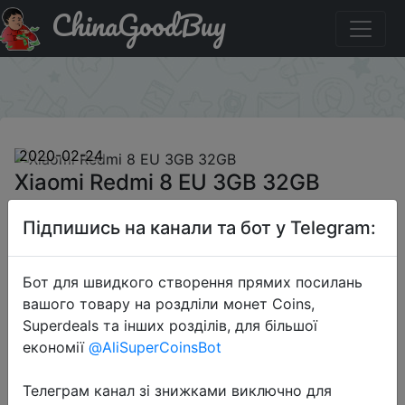
ChinaGoodBuy
Паридбати з промокодом BG3R8 Xiaomi Redmi 8 EU
3GB 32GB
×
2020-02-24
Xiaomi Redmi 8 EU 3GB 32GB
Підпишись на канали та бот у Telegram:
$109.99
Бот для швидкого створення прямих посилань
вашого товару на роздліли монет Coins,
Промокод:
"BG3R8"
Superdeals та інших розділів, для більшої
економії
@AliSuperCoinsBot
Телеграм канал зі знижками виключно для