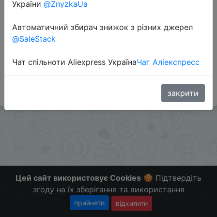
Перейти до магазину
України
@ZnyzkaUa
Автоматичний збирач знижок з різних джерел
@SaleStack
Додаткова інформація відсутня.
Слідкуйте за знижками на мобільному, в телеграм
Чат спільноти Aliexpress Україна
Чат Аліекспресс
каналі:
ZnyzhkaUA
закрити
Цей сайт використовує Cookies
🍪 Підтвердіть
згоду на їх зберігання та використання
прийняти
відхилити