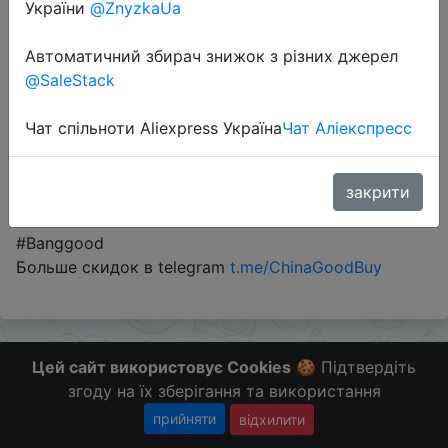
України
@ZnyzkaUa
Автоматичний збирач знижок з різних джерел
Промокод:
"BG4772d4"
@SaleStack
Чат спільноти Aliexpress Україна
Чат Аліекспресс
Перейти до магазину
закрити
#Banggood
Больше скидок в telegram
t.me/ChinaGoodBuy
Цей сайт використовує Cookies
🍪 Підтвердіть
згоду на їх зберігання та використання
прийняти
відхилити