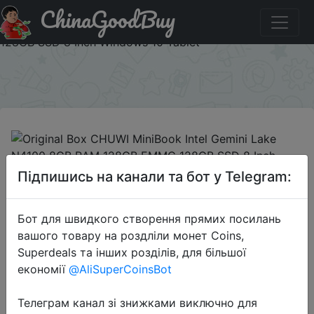
ChinaGoodBuy
Промокод на знижку BG4772d4 Original Box CHUWI
MiniBook Intel Gemini Lake N4100 8GB RAM 128GB EMMC
128GB SSD 8 Inch Windows 10 Tablet
×
2020-02-20
Підпишись на канали та бот у Telegram:
Original Box CHUWI MiniBook Intel
Gemini Lake N4100 8GB RAM
Бот для швидкого створення прямих посилань
128GB EMMC 128GB SSD 8 Inch
вашого товару на роздліли монет Coins,
Windows 10 Tablet
Superdeals та інших розділів, для більшої
економії
@AliSuperCoinsBot
$394.99
Телеграм канал зі знижками виключно для