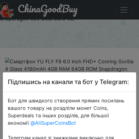
ChinaGoodBuy
Придбати по знижці Смартфон YU FLY F9 6.0 Inch FHD+
Conring Gorilla 4 Glass 4180mAh 4GB RAM 64GB ROM
Snapdragon 653 Octa Core 4G.
×
2020-02-17
Підпишись на канали та бот у Telegram:
Смартфон YU FLY F9 6.0 Inch FHD+
Conring Gorilla 4 Glass 4180mAh
4GB RAM 64GB ROM Snapdragon
Бот для швидкого створення прямих посилань
вашого товару на роздліли монет Coins,
653 Octa Core 4G.
Superdeals та інших розділів, для більшої
економії
@AliSuperCoinsBot
$88.99
Телеграм канал зі знижками виключно для