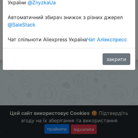
України
@ZnyzkaUa
Автоматичний збирач знижок з різних джерел
Додаткова інформація відсутня.
@SaleStack
Слідкуйте за знижками на мобільному, в телеграм
каналі:
Чат спільноти Aliexpress Україна
Чат Аліекспресс
ZnyzhkaUA
закрити
Цей сайт використовує Cookies
🍪 Підтвердіть
згоду на їх зберігання та використання
прийняти
відхилити