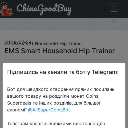
ChinaGoodBuy
Купити на розпродажі EMS Smart Household Hip Trainer
×
2018-07-29
EMS Smart Household Hip Trainer
$4.99
Підпишись на канали та бот у Telegram:
Бот для швидкого створення прямих посилань
Sale
вашого товару на роздліли монет Coins,
Superdeals та інших розділів, для більшої
економії
@AliSuperCoinsBot
Перейти до магазину
Телеграм канал зі знижками виключно для