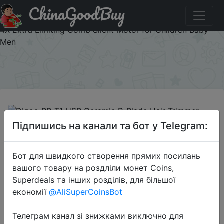
ChinaGoodBuy
Паридбати з промокодом BGYTR2 Digoo BB-T1 USB
Ceramic R-Blade Hair Trimmer Rechargeable Hair Clipper
4X Extra Limiting Comb Silent Motor for Children Baby
Men
×
Підпишись на канали та бот у Telegram:
2020-02-14
Digoo BB-T1 USB Ceramic R-Blade
Бот для швидкого створення прямих посилань
Hair Trimmer Rechargeable Hair
вашого товару на роздліли монет Coins,
Clipper 4X Extra Limiting Comb
Superdeals та інших розділів, для більшої
Silent Motor for Children Baby Men
економії
@AliSuperCoinsBot
Телеграм канал зі знижками виключно для