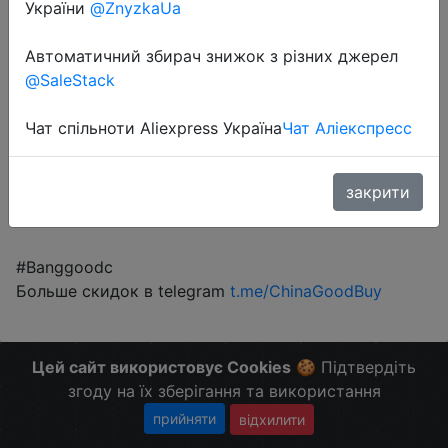
$10.88
України
@ZnyzkaUa
Автоматичний збирач знижок з різних джерел
@SaleStack
Промокод:
"BGYTR2"
Чат спільноти Aliexpress Україна
Чат Аліекспресс
Перейти до магазину
закрити
#Banggoodс
Больше скидок в telegram
t.me/ChinaGoodBuy
Цей сайт використовує Cookies
🍪 Підтвердіть
згоду на їх зберігання та використання
прийняти
відхилити