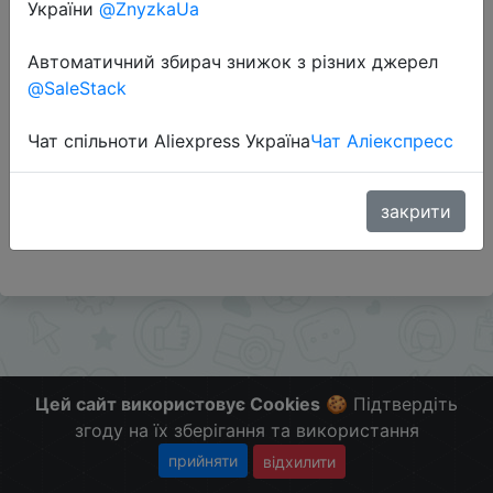
України
@ZnyzkaUa
Автоматичний збирач знижок з різних джерел
Перейти до магазину
@SaleStack
Чат спільноти Aliexpress Україна
Чат Аліекспресс
Додаткова інформація відсутня.
Слідкуйте за знижками на мобільному, в телеграм
каналі:
закрити
ZnyzhkaUA
Цей сайт використовує Cookies
🍪 Підтвердіть
згоду на їх зберігання та використання
прийняти
відхилити