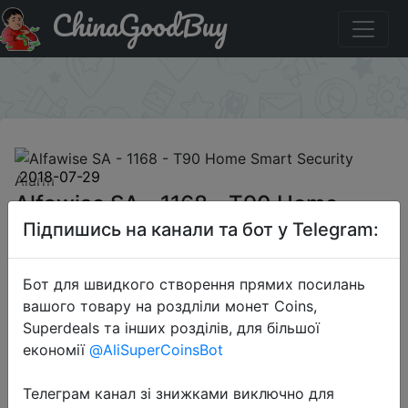
ChinaGoodBuy
Придбати по знижці GBCL198 Alfawise SA - 1168 - T90
Home Smart Security Alarm
×
2018-07-29
Alfawise SA - 1168 - T90 Home
Smart Security Alarm
Підпишись на канали та бот у Telegram:
Бот для швидкого створення прямих посилань
$55.99
вашого товару на роздліли монет Coins,
Superdeals та інших розділів, для більшої
економії
@AliSuperCoinsBot
Промокод:
"GBCL198"
Телеграм канал зі знижками виключно для