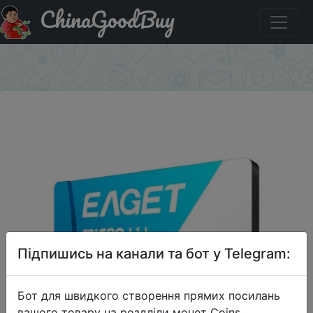
ChinaGoodBuy
Придбати по знижці DSRG5YTOP1 EAGET T1 Class 10
80MB/s TF Card 32GB
×
Підпишись на канали та бот у Telegram:
Бот для швидкого створення прямих посилань
вашого товару на роздліли монет Coins,