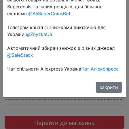
Superdeals та інших розділів, для більшої
економії
@AliSuperCoinsBot
Телеграм канал зі знижками виключно для
2018-07-28
України
@ZnyzkaUa
EAGET T1 Class 10 80MB/s TF Card
Автоматичний збирач знижок з різних джерел
32GB
@SaleStack
$4.57
Чат спільноти Aliexpress Україна
Чат Аліекспресс
закрити
Промокод:
"DSRG5YTOP1"
Перейти до магазину