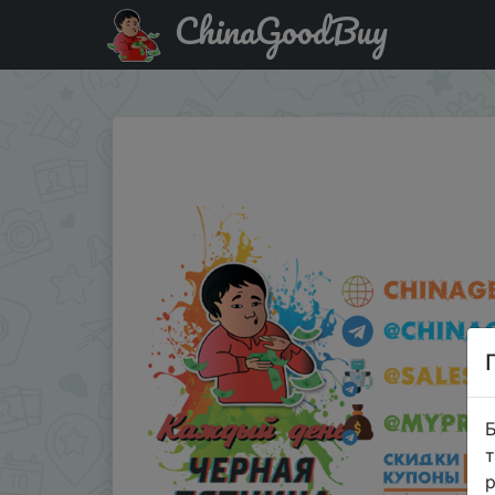
ChinaGoodBuy
Придбати по знижці УТРО10000 Наушники с микрофоном M
Б
т
р