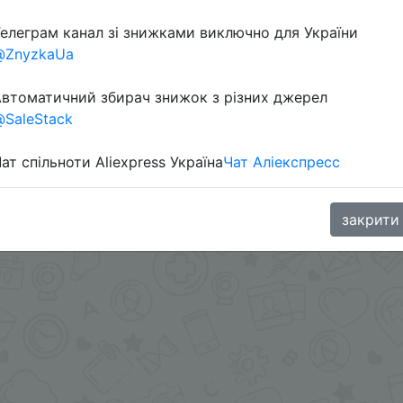
елеграм канал зі знижками виключно для України
@ZnyzkaUa
втоматичний збирач знижок з різних джерел
SaleStack
ат спільноти Aliexpress Україна
Чат Аліекспресс
oodBuy
закрити