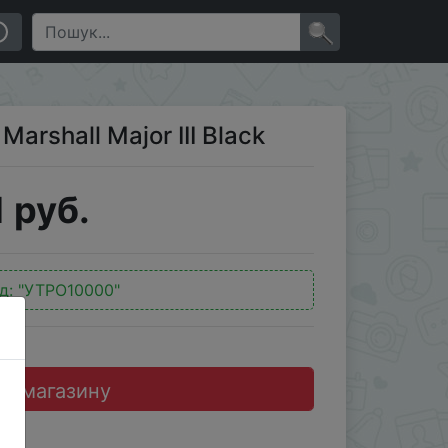
×
rshall Major III Black
 руб.
д:
"УТРО10000"
до магазину