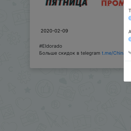
Т
2020-02-09
А
@
#Eldorado
Ч
Больше скидок в telegram
t.me/ChinaG