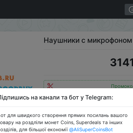
arshall Major III Black
Наушники с микрофоном Ma
3141
Промоко
Підпишись на канали та бот у Telegram:
от для швидкого створення прямих посилань вашого
Перейти 
овару на роздліли монет Coins, Superdeals та інших
озділів, для більшої економії
@AliSuperCoinsBot