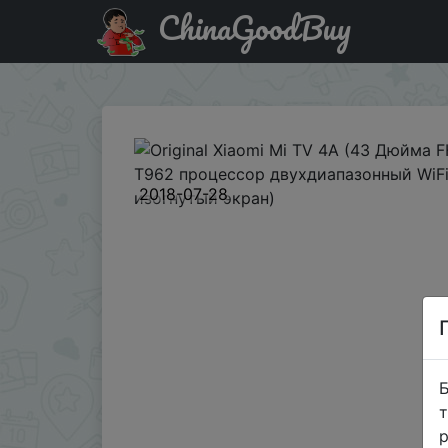
ChinaGoodBuy
Придбати по знижці Original Xiaomi Mi TV 4A (43 Дюй
2018-07-28
Б
т
р