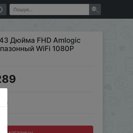
080P изогнутый экран)
×
 (43 Дюйма FHD Amlogic
пазонный WiFi 1080P
289
ale
до магазину