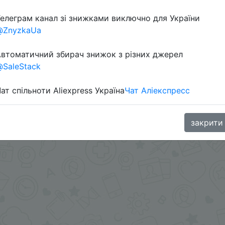
елеграм канал зі знижками виключно для України
@ZnyzkaUa
в телеграм каналі:
втоматичний збирач знижок з різних джерел
SaleStack
ат спільноти Aliexpress Україна
Чат Аліекспресс
закрити