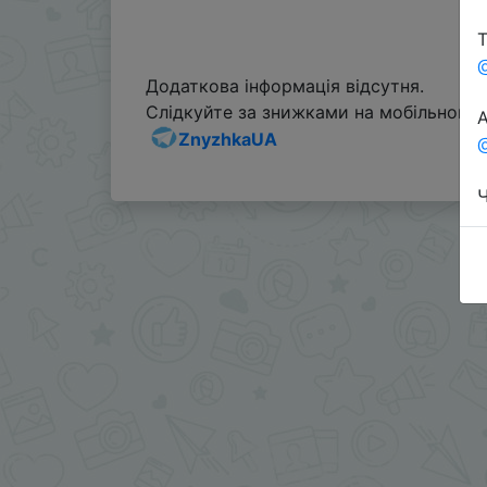
Т
Додаткова інформація відсутня.
Слідкуйте за знижками на мобільному, 
А
ZnyzhkaUA
@
Ч