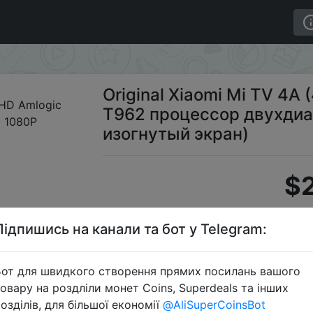
ма FHD Amlogic T962 процессор двухдиапазонный WiFi 1
Original Xiaomi Mi TV 4A
T962 процессор двухдиа
изогнутый экран)
$
Підпишись на канали та бот у Telegram:
S
от для швидкого створення прямих посилань вашого
овару на роздліли монет Coins, Superdeals та інших
озділів, для більшої економії
@AliSuperCoinsBot
Перейти 