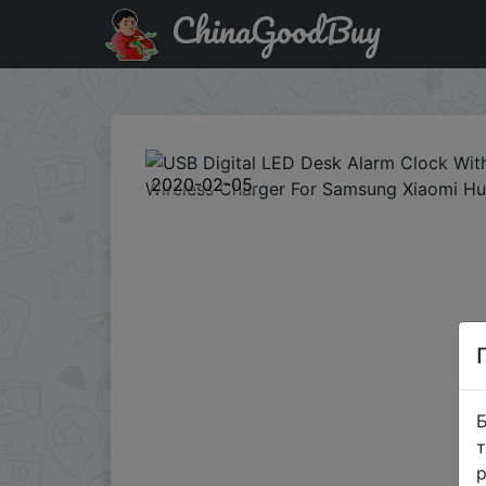
ChinaGoodBuy
Придбати по знижці BGCT88 USB Digital LED Desk Alarm
2020-02-05
Б
т
р