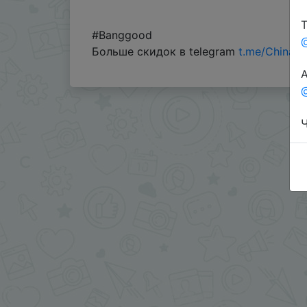
Т
#Banggood
Больше скидок в telegram
t.me/ChinaG
А
@
Ч