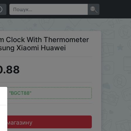
Xiaomi Huawei
×
rm Clock With Thermometer
sung Xiaomi Huawei
0.88
код:
"BGCT88"
до магазину