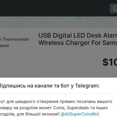
 Clock With Thermometer Wireless Charger For Samsung 
USB Digital LED Desk Ala
Wireless Charger For Sam
$1
Промо
Підпишись на канали та бот у Telegram:
от для швидкого створення прямих посилань вашого
овару на роздліли монет Coins, Superdeals та інших
Перейти 
озділів, для більшої економії
@AliSuperCoinsBot