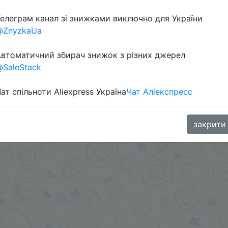
елеграм канал зі знижками виключно для України
@ZnyzkaUa
oodBuy
втоматичний збирач знижок з різних джерел
SaleStack
ат спільноти Aliexpress Україна
Чат Аліекспресс
закрити