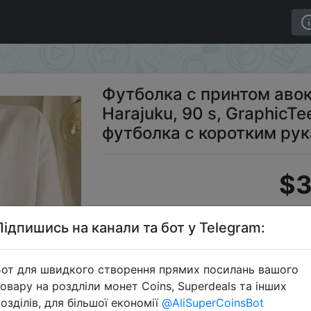
, Harajuku, 90 s, GraphicTee, рубашки Kawaii, футболк
Футболка с принтом авок
Harajuku, 90 s, GraphicTe
футболка с коротким рук
$3
Підпишись на канали та бот у Telegram:
S
от для швидкого створення прямих посилань вашого
овару на роздліли монет Coins, Superdeals та інших
озділів, для більшої економії
@AliSuperCoinsBot
Перейти 