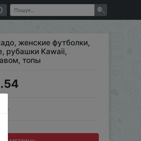
а с коротким рукавом, топы
×
адо, женские футболки,
e, рубашки Kawaii,
авом, топы
.54
ale
до магазину