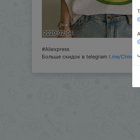
Т
2020-02-04
А
@
#Aliexpress
Ч
Больше скидок в telegram
t.me/ChinaG