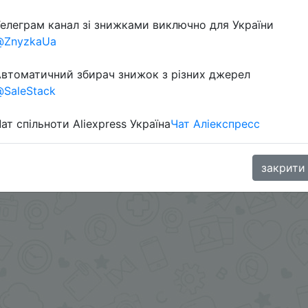
елеграм канал зі знижками виключно для України
@ZnyzkaUa
втоматичний збирач знижок з різних джерел
SaleStack
ат спільноти Aliexpress Україна
Чат Аліекспресс
oodBuy
закрити