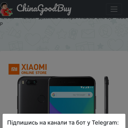
ChinaGoodBuy
Придбати по акціи Глобальная версия Сяо mi A1 4 ГБ
32 ГБ мобильный телефон Snapdragon 625 Octa Core
12.0MP + 12.0MP двойной камера Android One 5,5 '1080
P
×
Підпишись на канали та бот у Telegram: