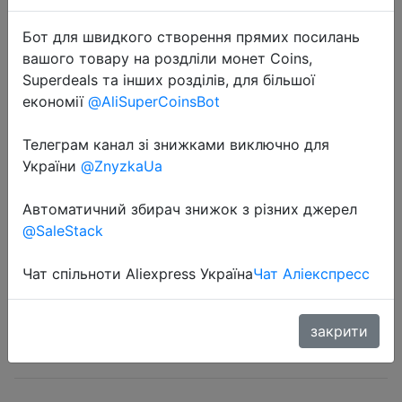
Бот для швидкого створення прямих посилань
вашого товару на роздліли монет Coins,
Superdeals та інших розділів, для більшої
економії
@AliSuperCoinsBot
Телеграм канал зі знижками виключно для
2018-07-27
України
@ZnyzkaUa
Глобальная версия Сяо mi A1 4 ГБ
32 ГБ мобильный телефон
Автоматичний збирач знижок з різних джерел
Snapdragon 625 Octa Core 12.0MP
@SaleStack
+ 12.0MP двойной камера Android
One 5,5 '1080 P
Чат спільноти Aliexpress Україна
Чат Аліекспресс
$145.99
закрити