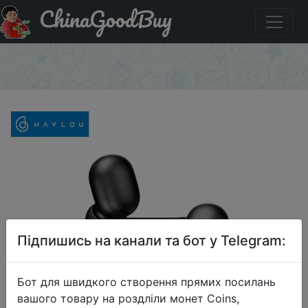
ChinaGoodBuy
Код на знижку newstore2020 Haylou GT1 plus APTX HD
настоящий звук беспроводные наушники
×
Підпишись на канали та бот у Telegram:
Бот для швидкого створення прямих посилань
вашого товару на роздліли монет Coins,