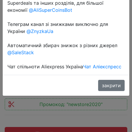
Superdeals та інших розділів, для більшої
економії
@AliSuperCoinsBot
Телеграм канал зі знижками виключно для
України
@ZnyzkaUa
2020-02-03
Haylou GT1 plus APTX HD
Автоматичний збирач знижок з різних джерел
настоящий звук беспроводные
@SaleStack
наушники
Чат спільноти Aliexpress Україна
Чат Аліекспресс
$21.99
закрити
Промокод:
"newstore2020"