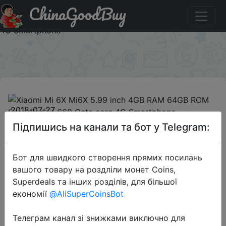
ChinaGoodBuy
Паридбати з промокодом 7BG6X464 Xiaomi Mi 6X Mi6X
5.99 inch 4GB RAM 64GB ROM Snapdragon 660 Octa core
4G Smartphone
×
2018-07-27
Xiaomi Mi 6X Mi6X 5.99 inch 4GB
Підпишись на канали та бот у Telegram:
RAM 64GB ROM Snapdragon 660
Octa core 4G Smartphone
Бот для швидкого створення прямих посилань
вашого товару на роздліли монет Coins,
Superdeals та інших розділів, для більшої
$229.99
економії
@AliSuperCoinsBot
Телеграм канал зі знижками виключно для