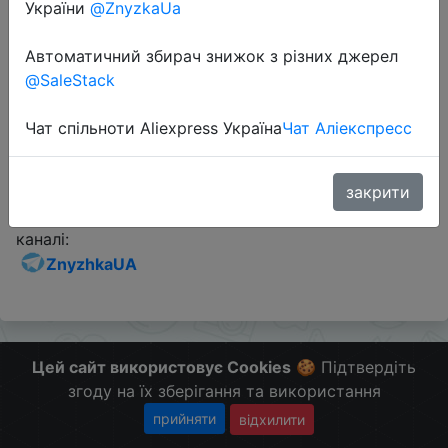
України
@ZnyzkaUa
Промокод:
"7BG6X464"
Автоматичний збирач знижок з різних джерел
@SaleStack
Перейти до магазину
Чат спільноти Aliexpress Україна
Чат Аліекспресс
Додаткова інформація відсутня.
закрити
Слідкуйте за знижками на мобільному, в телеграм
каналі:
ZnyzhkaUA
Цей сайт використовує Cookies
🍪 Підтвердіть
згоду на їх зберігання та використання
прийняти
відхилити