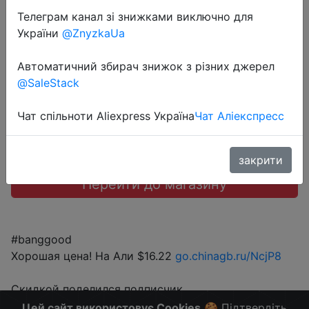
велосипедный звонок.
Телеграм канал зі знижками виключно для
України
@ZnyzkaUa
$14.59
Автоматичний збирач знижок з різних джерел
@SaleStack
Sale
Чат спільноти Aliexpress Україна
Чат Аліекспресс
закрити
Перейти до магазину
#banggood
Хорошая цена! На Али $16.22
go.chinagb.ru/NcjP8
Скидкой поделился подписчик.
Больше скидок в telegram
tgme.pro/ChinaGoodBuy
Цей сайт використовує Cookies
🍪 Підтвердіть