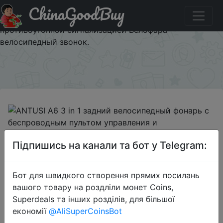
ChinaGoodBuy
Знижка на ANTUSI A6 3 in 1 задний велосипедный
фонарь с беспроводным пультом управления и
противоугонной сигнализацией Велофара
велосипедный звонок.
×
Підпишись на канали та бот у Telegram:
2020-01-22
ANTUSI A6 3 in 1 задний
велосипедный фонарь с
Бот для швидкого створення прямих посилань
беспроводным пультом
вашого товару на роздліли монет Coins,
управления и противоугонной
Superdeals та інших розділів, для більшої
економії
@AliSuperCoinsBot
сигнализацией Велофара