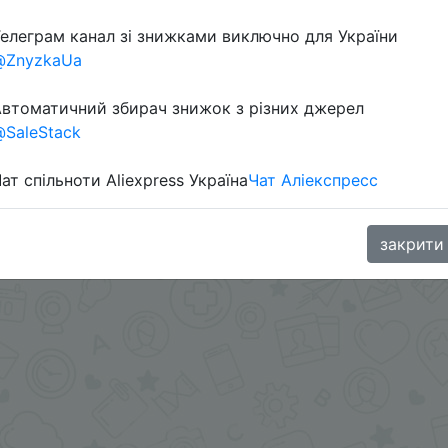
елеграм канал зі знижками виключно для України
@ZnyzkaUa
втоматичний збирач знижок з різних джерел
SaleStack
ат спільноти Aliexpress Україна
Чат Аліекспресс
inaGoodBuy
закрити