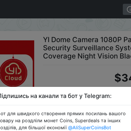
t/Zoom Wireless IP Security Surveillance System Comple
YI Dome Camera 1080P Pan
Security Surveillance Sy
Coverage Night Vision Bla
$3
Підпишись на канали та бот у Telegram:
Промо
от для швидкого створення прямих посилань вашого
овару на роздліли монет Coins, Superdeals та інших
озділів, для більшої економії
@AliSuperCoinsBot
Перейти 