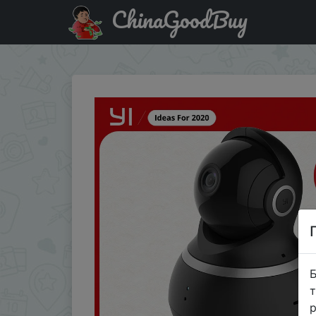
ChinaGoodBuy
Придбати по знижці CM200 YI Dome Camera 1080P Pan/Til
Б
т
р