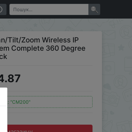
te 360 Degree Coverage Night Vision Black
×
/Tilt/Zoom Wireless IP
stem Complete 360 Degree
ck
4.87
код:
"CM200"
до магазину