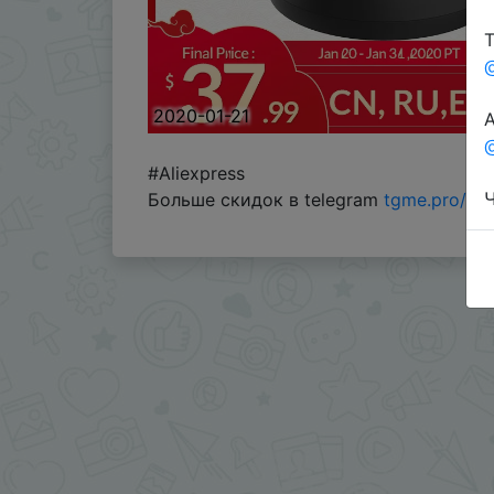
Т
2020-01-21
А
@
#Aliexpress
Ч
Больше скидок в telegram
tgme.pro/Ch