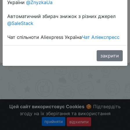
України
@ZnyzkaUa
Перейти до магазину
Автоматичний збирач знижок з різних джерел
@SaleStack
Цена в мобильном приложении. Скидкой
Чат спільноти Aliexpress Україна
Чат Аліекспресс
поделился подписчик Andrey C.
Больше скидок в телеграмм t.me/ChinaGoodBuy
закрити
Цей сайт використовує Cookies
🍪 Підтвердіть
згоду на їх зберігання та використання
прийняти
відхилити