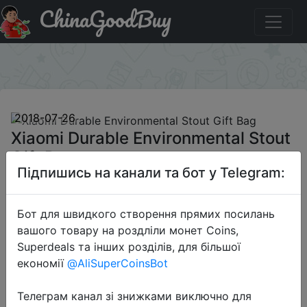
ChinaGoodBuy
Купити на розпродажі Xiaomi Durable Environmental
Stout Gift Bag
×
2018-07-26
Xiaomi Durable Environmental Stout
Gift Bag
Підпишись на канали та бот у Telegram:
$0.54
Бот для швидкого створення прямих посилань
вашого товару на роздліли монет Coins,
Superdeals та інших розділів, для більшої
економії
@AliSuperCoinsBot
App Price
Телеграм канал зі знижками виключно для