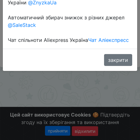
України
@ZnyzkaUa
Автоматичний збирач знижок з різних джерел
Перейти до магазину
@SaleStack
Чат спільноти Aliexpress Україна
Чат Аліекспресс
#Aliexpress
Больше скидок в telegram
tgme.pro/ChinaGoodBuy
закрити
Цей сайт використовує Cookies
🍪 Підтвердіть
згоду на їх зберігання та використання
прийняти
відхилити