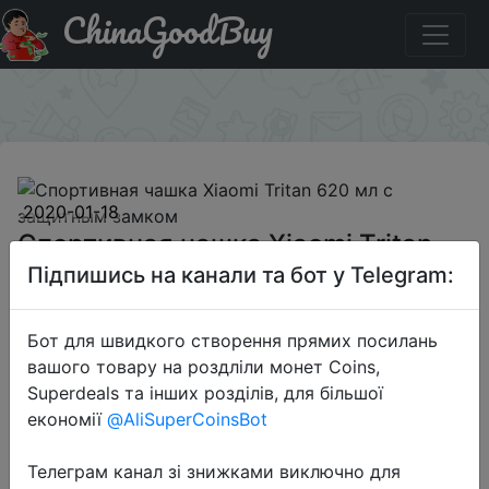
ChinaGoodBuy
Купити на розпродажі Спортивная чашка Xiaomi Tritan
620 мл с защитным замком
×
2020-01-18
Спортивная чашка Xiaomi Tritan
620 мл с защитным замком
Підпишись на канали та бот у Telegram:
Бот для швидкого створення прямих посилань
$7.5
вашого товару на роздліли монет Coins,
Superdeals та інших розділів, для більшої
економії
@AliSuperCoinsBot
Sale
Телеграм канал зі знижками виключно для