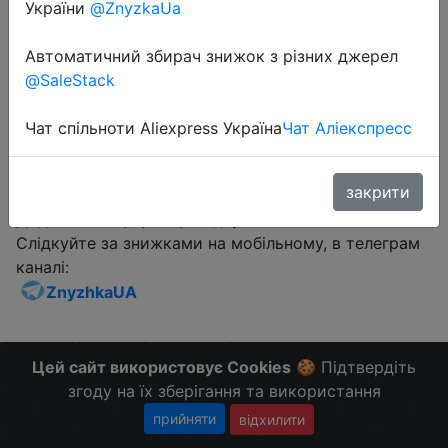
України
@ZnyzkaUa
Промокод:
"mibband3"
Автоматичний збирач знижок з різних джерел
@SaleStack
Чат спільноти Aliexpress Україна
Чат Аліекспресс
Перейти до магазину
закрити
Додаткова інформація відсутня.
Слідкуйте за знижками на мобільному, в телеграм
каналі:
ZnyzhkaUA
Цей сайт використовує Cookies
🍪 Підтвердіть
згоду на їх зберігання та використання
прийняти
відхилити