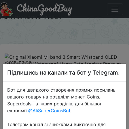
ChinaGoodBuy
Паридбати з промокодом mibband3 Original Xiaomi Mi
band 3 Smart Wristband OLED Display 50M Waterproof
Heart Rate Monitor Bracelet
×
2018-07-26
Original Xiaomi Mi band 3 Smart
Підпишись на канали та бот у Telegram:
Wristband OLED Display 50M
Waterproof Heart Rate Monitor
Бот для швидкого створення прямих посилань
Bracelet
вашого товару на роздліли монет Coins,
Superdeals та інших розділів, для більшої
економії
@AliSuperCoinsBot
$26.39
Телеграм канал зі знижками виключно для