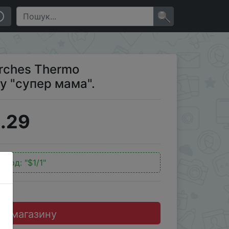
×
arches Thermo
у "супер мама".
.29
окод:
"$1/1"
до магазину