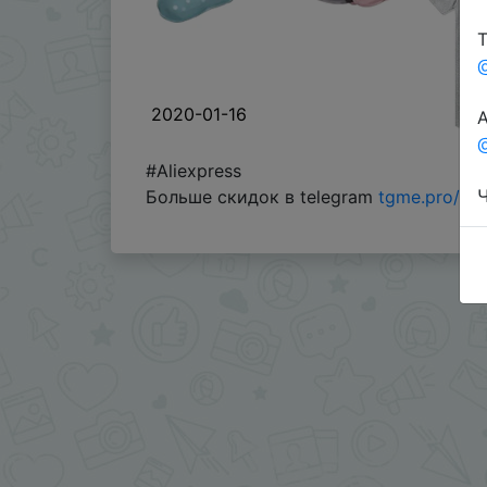
Т
2020-01-16
А
@
#Aliexpress
Ч
Больше скидок в telegram
tgme.pro/Ch