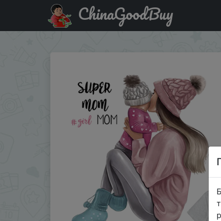
ChinaGoodBuy
Код на знижку $1/1 Super Mom Girl Stripes Parches The
Б
т
р