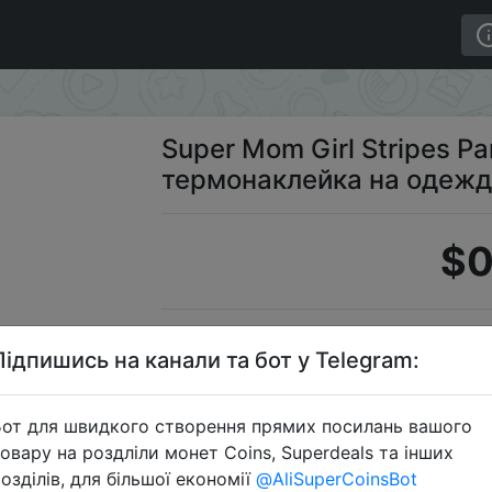
rmo термонаклейка на одежду "супер мама".
Super Mom Girl Stripes P
термонаклейка на одежд
$0
Пром
Підпишись на канали та бот у Telegram:
от для швидкого створення прямих посилань вашого
овару на роздліли монет Coins, Superdeals та інших
Перейти 
озділів, для більшої економії
@AliSuperCoinsBot