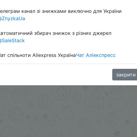
елеграм канал зі знижками виключно для України
@ZnyzkaUa
втоматичний збирач знижок з різних джерел
SaleStack
ат спільноти Aliexpress Україна
Чат Аліекспресс
inaGoodBuy
закрити