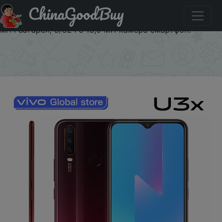
ChinaGoodBuy
Придбати по знижці Оригинальный Vivo U3x
мобильный телефон Snapdragon 665 6,35 "экран 5000
мАч батарея, 3/32 Гб 13,0 МП камера смартфон.
×