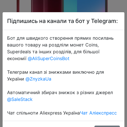
Підпишись на канали та бот у Telegram:
Бот для швидкого створення прямих посилань
2020-01-14
вашого товару на роздліли монет Coins,
Оригинальный Vivo U3x
Superdeals та інших розділів, для більшої
мобильный телефон Snapdragon
економії
@AliSuperCoinsBot
665 6,35 "экран 5000 мАч
батарея, 3/32 Гб 13,0 МП камера
Телеграм канал зі знижками виключно для
смартфон.
України
@ZnyzkaUa
Автоматичний збирач знижок з різних джерел
$101.68
@SaleStack
Чат спільноти Aliexpress Україна
Чат Аліекспресс
Sale