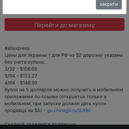
закрити
Перейти до магазину
#aliexpress
Цены для Украины ( для РФ на $2 дороже) указаны
без учета купона:
3/32 - $106.68
3/64 - $122.27
4/64 - $146.90
Купон на 5 долларов можно получить в мобильном
приложении по ссылке (откроется только в
мобильном, при запуске должен дать купон
продавца на $5) -
go.chinagb.ru/lEABc
Скидкой поделился подписчик.