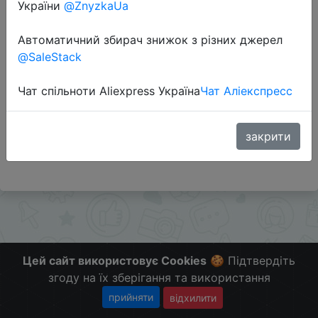
України
@ZnyzkaUa
Автоматичний збирач знижок з різних джерел
Перейти до магазину
@SaleStack
Чат спільноти Aliexpress Україна
Чат Аліекспресс
Додаткова інформація відсутня.
Слідкуйте за знижками на мобільному, в телеграм
каналі:
закрити
ZnyzhkaUA
Цей сайт використовує Cookies
🍪 Підтвердіть
згоду на їх зберігання та використання
прийняти
відхилити