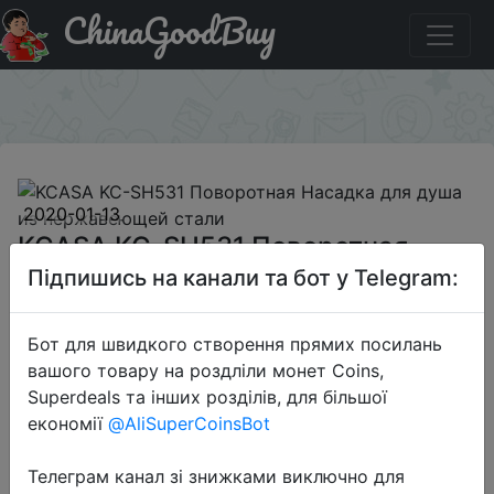
ChinaGoodBuy
Купити по знижці BGIOM12 KCASA KC-SH531
Поворотная Насадка для душа из нержавеющей стали
×
2020-01-13
KCASA KC-SH531 Поворотная
Насадка для душа из
Підпишись на канали та бот у Telegram:
нержавеющей стали
Бот для швидкого створення прямих посилань
вашого товару на роздліли монет Coins,
$6.99
Superdeals та інших розділів, для більшої
економії
@AliSuperCoinsBot
Телеграм канал зі знижками виключно для
Промокод:
"BGIOM12"