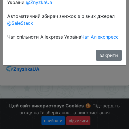
України
@ZnyzkaUa
Автоматичний збирач знижок з різних джерел
@SaleStack
Перейти до магазину
Чат спільноти Aliexpress Україна
Чат Аліекспресс
Додаткова інформація відсутня.
Слідкуйте за знижками на мобільному, в телеграм
закрити
каналі:
ZnyzhkaUA
Цей сайт використовує Cookies
🍪 Підтвердіть
згоду на їх зберігання та використання
прийняти
відхилити