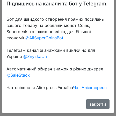
Підпишись на канали та бот у Telegram:
Бот для швидкого створення прямих посилань
вашого товару на роздліли монет Coins,
Superdeals та інших розділів, для більшої
економії
@AliSuperCoinsBot
2020-01-11
Зарядное устройство iMAX B6
Телеграм канал зі знижками виключно для
зарядное устройство Lipro Digital
України
@ZnyzkaUa
Balance зарядное устройство 12 В
Автоматичний збирач знижок з різних джерел
6A адаптер питания Кабели для
@SaleStack
зарядки.
Чат спільноти Aliexpress Україна
Чат Аліекспресс
$15.07
закрити