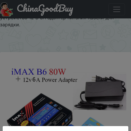
ChinaGoodBuy
Придбати по знижці Зарядное устройство iMAX B6
зарядное устройство Lipro Digital Balance зарядное
устройство 12 В 6A адаптер питания Кабели для
зарядки.
×