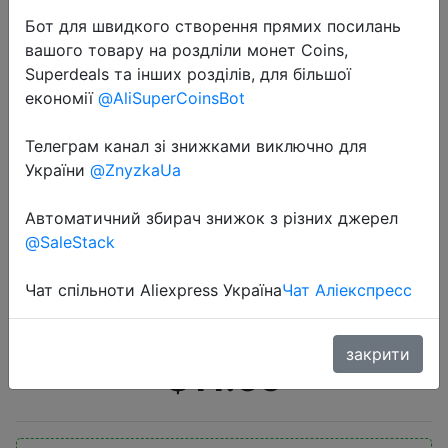
Бот для швидкого створення прямих посилань
вашого товару на роздліли монет Coins,
Superdeals та інших розділів, для більшої
економії
@AliSuperCoinsBot
Телеграм канал зі знижками виключно для
2020-01-07
України
@ZnyzkaUa
20-35L военный тактический
рюкзак Водонепроницаемый
Автоматичний збирач знижок з різних джерел
@SaleStack
армейский альпинистский рюкзак
для отдыха на природе, туризма,
Чат спільноти Aliexpress Україна
Чат Аліекспресс
охоты
закрити
$11.55