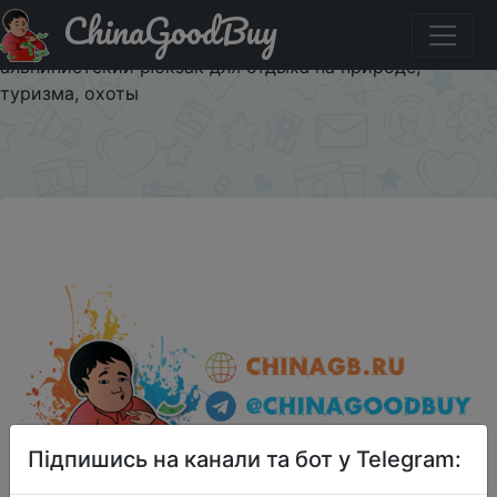
ChinaGoodBuy
Паридбати з промокодом $5/5 20-35L военный
тактический рюкзак Водонепроницаемый армейский
альпинистский рюкзак для отдыха на природе,
туризма, охоты
×
Підпишись на канали та бот у Telegram: