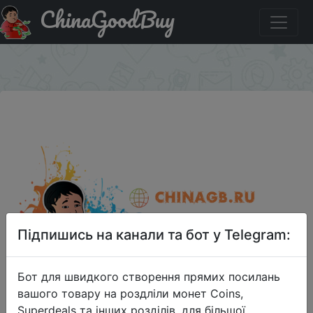
ChinaGoodBuy
Код на знижку winter1200 Redmi Note 8 T, 4 ГБ, 64 ГБ
глобальная версия
×
Підпишись на канали та бот у Telegram:
Бот для швидкого створення прямих посилань
вашого товару на роздліли монет Coins,
Superdeals та інших розділів, для більшої