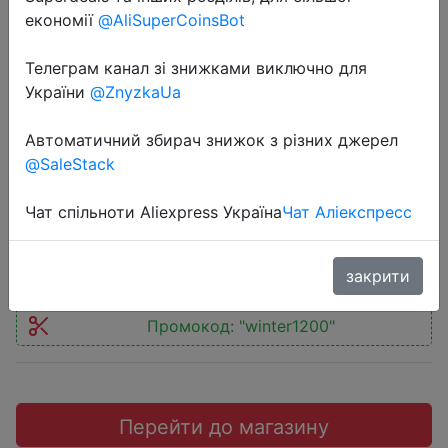
економії
@AliSuperCoinsBot
Телеграм канал зі знижками виключно для
України
@ZnyzkaUa
2020-01-06
Redmi Note 8 T, 4 ГБ, 64 ГБ
Автоматичний збирач знижок з різних джерел
@SaleStack
глобальная версия
Чат спільноти Aliexpress Україна
Чат Аліекспресс
$149.27
закрити
Промокод:
"winter1200"
Перейти до магазину