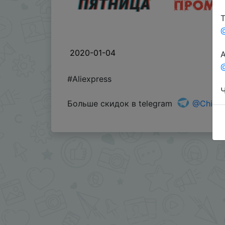
Т
2020-01-04
А
@
#Aliexpress
Ч
Больше скидок в telegram
@China