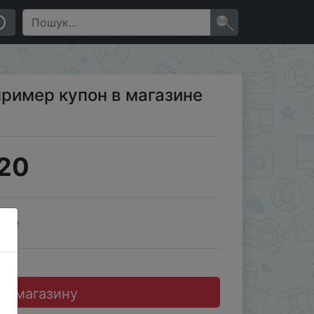
×
пример купон в магазине
20
ale
до магазину