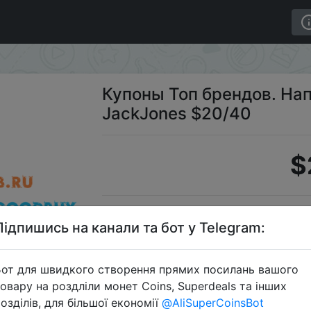
ине JackJones $20/40
Купоны Топ брендов. На
JackJones $20/40
$
S
Підпишись на канали та бот у Telegram:
от для швидкого створення прямих посилань вашого
овару на роздліли монет Coins, Superdeals та інших
Перейти 
озділів, для більшої економії
@AliSuperCoinsBot