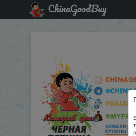
ChinaGoodBuy
Акція на Купоны Топ брендов. Например купон в магаз
Б
т
р