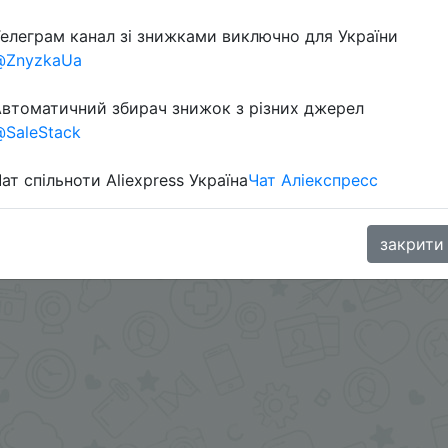
елеграм канал зі знижками виключно для України
@ZnyzkaUa
втоматичний збирач знижок з різних джерел
SaleStack
ат спільноти Aliexpress Україна
Чат Аліекспресс
GoodBuy
закрити