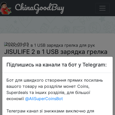
ChinaGoodBuy
Промокод на знижку BGJUSHT JISULIFE 2 в 1 USB
зарядка грелка для рук
×
2020-01-03
JISULIFE 2 в 1 USB зарядка грелка
для рук
Підпишись на канали та бот у Telegram:
$14.59
Бот для швидкого створення прямих посилань
вашого товару на роздліли монет Coins,
Superdeals та інших розділів, для більшої
Промокод:
"BGJUSHT"
економії
@AliSuperCoinsBot
Телеграм канал зі знижками виключно для