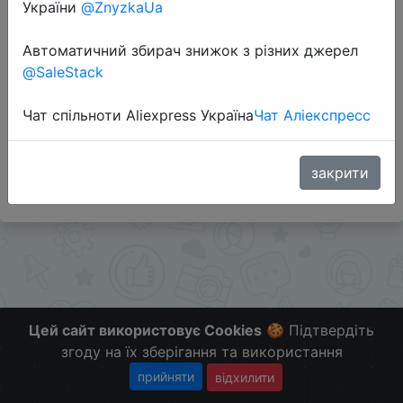
України
@ZnyzkaUa
Перейти до магазину
Автоматичний збирач знижок з різних джерел
@SaleStack
Додаткова інформація відсутня.
Чат спільноти Aliexpress Україна
Чат Аліекспресс
Слідкуйте за знижками на мобільному, в телеграм
каналі:
ZnyzhkaUA
закрити
Цей сайт використовує Cookies
🍪 Підтвердіть
згоду на їх зберігання та використання
прийняти
відхилити