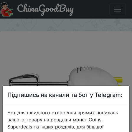
ChinaGoodBuy
Акція на Миксер Donlim HM-955, белый
×
Підпишись на канали та бот у Telegram:
Бот для швидкого створення прямих посилань
вашого товару на роздліли монет Coins,
Superdeals та інших розділів, для більшої