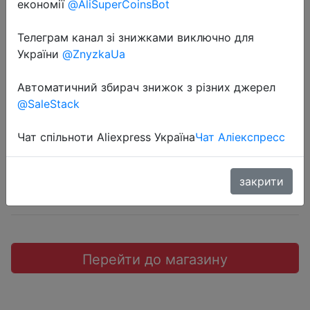
економії
@AliSuperCoinsBot
Телеграм канал зі знижками виключно для
України
@ZnyzkaUa
2019-12-30
Миксер Donlim HM-955, белый
Автоматичний збирач знижок з різних джерел
@SaleStack
$8.9
Чат спільноти Aliexpress Україна
Чат Аліекспресс
закрити
Sale
Перейти до магазину