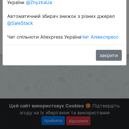
Перейти до магазину
України
@ZnyzkaUa
Автоматичний збирач знижок з різних джерел
@SaleStack
#Banggood
Больше скидок в телеграмм
Чат спільноти Aliexpress Україна
Чат Аліекспресс
tgme.pro/ChinaGoodBuy
закрити
Цей сайт використовує Cookies
🍪 Підтвердіть
згоду на їх зберігання та використання
прийняти
відхилити