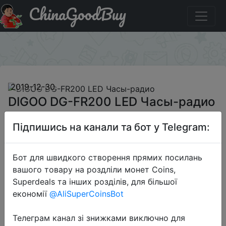
ChinaGoodBuy
Придбати по знижці BG5FRW DIGOO DG-FR200 LED
Часы-радио
×
2019-12-30
DIGOO DG-FR200 LED Часы-радио
Підпишись на канали та бот у Telegram:
$5.99
Бот для швидкого створення прямих посилань
вашого товару на роздліли монет Coins,
Промокод:
"BG5FRW"
Superdeals та інших розділів, для більшої
економії
@AliSuperCoinsBot
Телеграм канал зі знижками виключно для