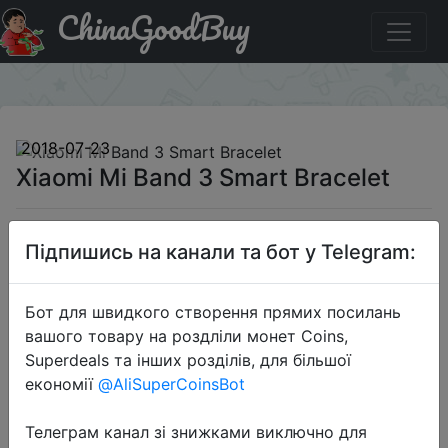
ChinaGoodBuy
Знижка на Xiaomi Mi Band 3 Smart Bracelet
×
2018-07-23
Xiaomi Mi Band 3 Smart Bracelet
$29.59
Підпишись на канали та бот у Telegram:
Бот для швидкого створення прямих посилань
AppPrice
вашого товару на роздліли монет Coins,
Superdeals та інших розділів, для більшої
економії
@AliSuperCoinsBot
Перейти до магазину
Телеграм канал зі знижками виключно для