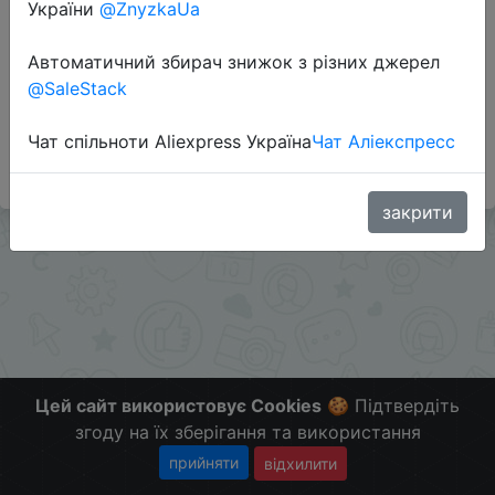
України
@ZnyzkaUa
Автоматичний збирач знижок з різних джерел
Через мобильное приложение - применяются
@SaleStack
поинты, цена поинтами опускается до $20.79.
Скидкой поделился подписчик JustACat
Чат спільноти Aliexpress Україна
Чат Аліекспресс
Больше скидок в телеграмм t.me/ChinaGoodBuy
закрити
Цей сайт використовує Cookies
🍪 Підтвердіть
згоду на їх зберігання та використання
прийняти
відхилити