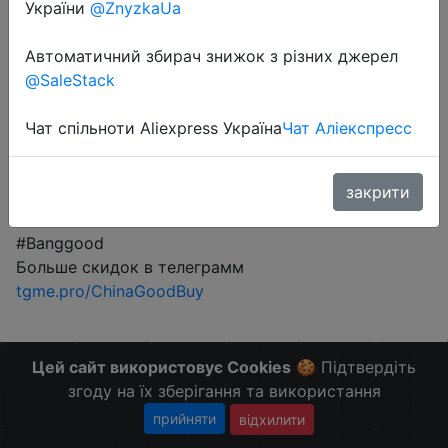
України
@ZnyzkaUa
Автоматичний збирач знижок з різних джерел
Промокод:
"BGXMI3L"
@SaleStack
Чат спільноти Aliexpress Україна
Чат Аліекспресс
Перейти до магазину
закрити
#Banggood
Больше скидок в телеграмм
tgme.pro/ChinaGoodBuy
Цей сайт використовує Cookies
🍪 Підтвердіть
згоду на їх зберігання та використання
прийняти
відхилити