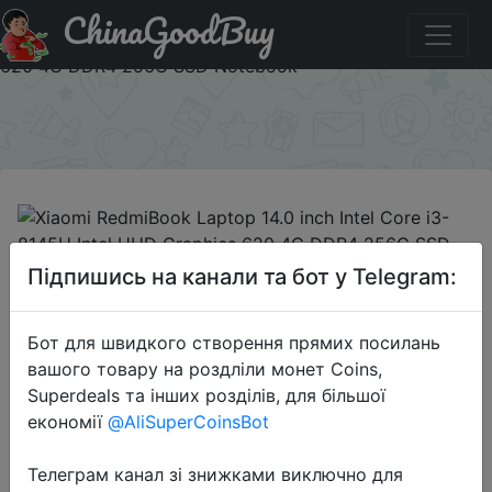
ChinaGoodBuy
Промокод на знижку BGXMI3L Xiaomi RedmiBook
Laptop 14.0 inch Intel Core i3-8145U Intel UHD Graphics
620 4G DDR4 256G SSD Notebook
×
2019-12-23
Підпишись на канали та бот у Telegram:
Xiaomi RedmiBook Laptop 14.0 inch
Intel Core i3-8145U Intel UHD
Бот для швидкого створення прямих посилань
Graphics 620 4G DDR4 256G SSD
вашого товару на роздліли монет Coins,
Notebook
Superdeals та інших розділів, для більшої
економії
@AliSuperCoinsBot
$469.99
Телеграм канал зі знижками виключно для