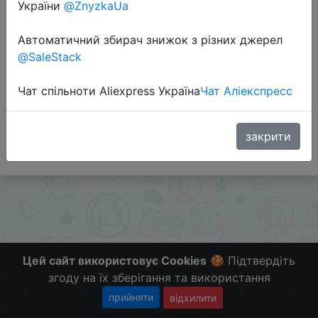
України
@ZnyzkaUa
Перейти до магазину
Автоматичний збирач знижок з різних джерел
@SaleStack
Додаткова інформація відсутня.
Чат спільноти Aliexpress Україна
Чат Аліекспресс
Слідкуйте за знижками на мобільному, в телеграм
каналі:
ZnyzhkaUA
закрити
Цей сайт використовує Cookies
🍪 Підтвердіть
згоду на їх зберігання та використання
прийняти
відхилити