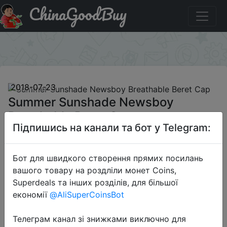
ChinaGoodBuy
Придбати по знижці Summer Sunshade Newsboy
Breathable Beret Cap
×
2018-07-23
Summer Sunshade Newsboy
Breathable Beret Cap
Підпишись на канали та бот у Telegram:
$4.19
Бот для швидкого створення прямих посилань
вашого товару на роздліли монет Coins,
Superdeals та інших розділів, для більшої
Sale
економії
@AliSuperCoinsBot
Телеграм канал зі знижками виключно для