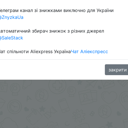
елеграм канал зі знижками виключно для України
в телеграм каналі:
@ZnyzkaUa
втоматичний збирач знижок з різних джерел
SaleStack
ат спільноти Aliexpress Україна
Чат Аліекспресс
закрити