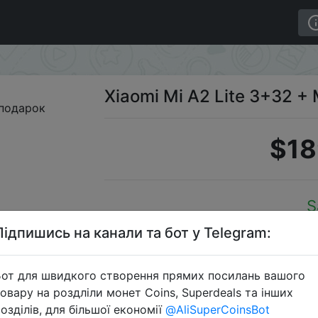
к
Xiaomi Mi A2 Lite 3+32 +
$18
S
Підпишись на канали та бот у Telegram:
от для швидкого створення прямих посилань вашого
Перейти 
овару на роздліли монет Coins, Superdeals та інших
озділів, для більшої економії
@AliSuperCoinsBot