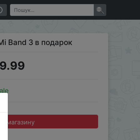
×
 Mi Band 3 в подарок
9.99
ale
до магазину