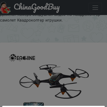
ChinaGoodBuy
Паридбати з промокодом 10/50 Eachine E38 WiFi FPV
RC Дрон 4K камера оптический поток 1080P HD
Двойная камера воздушная видео RC Квадрокоптер
самолет Квадрокоптер игрушки.
×