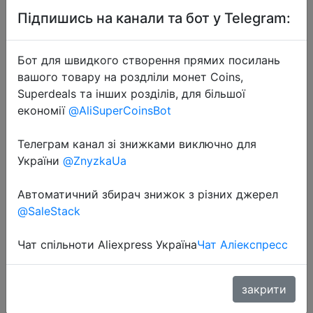
Підпишись на канали та бот у Telegram:
Бот для швидкого створення прямих посилань
вашого товару на роздліли монет Coins,
Superdeals та інших розділів, для більшої
економії
@AliSuperCoinsBot
2019-12-17
Eachine E38 WiFi FPV RC Дрон 4K
Телеграм канал зі знижками виключно для
камера оптический поток 1080P
України
@ZnyzkaUa
HD Двойная камера воздушная
видео RC Квадрокоптер самолет
Автоматичний збирач знижок з різних джерел
Квадрокоптер игрушки.
@SaleStack
Чат спільноти Aliexpress Україна
Чат Аліекспресс
$43.75
закрити