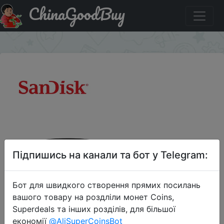
ChinaGoodBuy
Придбати по знижці SanDisk 16GB 3,1
×
Підпишись на канали та бот у Telegram:
Бот для швидкого створення прямих посилань
вашого товару на роздліли монет Coins,
Superdeals та інших розділів, для більшої
економії
@AliSuperCoinsBot