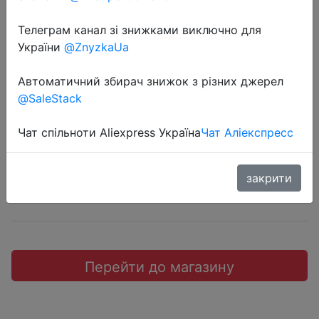
Телеграм канал зі знижками виключно для
України
@ZnyzkaUa
2019-12-07
Автоматичний збирач знижок з різних джерел
SanDisk 16GB 3,1
@SaleStack
$4.46
Чат спільноти Aliexpress Україна
Чат Аліекспресс
закрити
Sale
Перейти до магазину