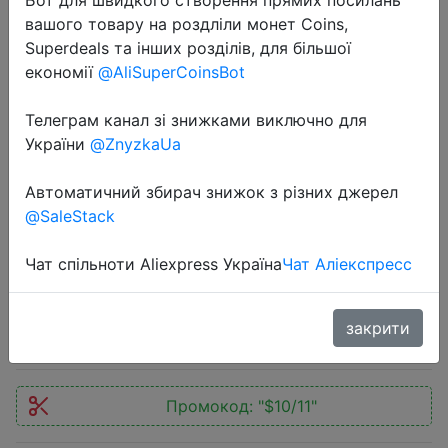
вашого товару на роздліли монет Coins,
Superdeals та інших розділів, для більшої
економії
@AliSuperCoinsBot
Телеграм канал зі знижками виключно для
2019-12-03
України
@ZnyzkaUa
Autumn New Korean Woven High
Waist Slim Pencil Pants Candy
Автоматичний збирач знижок з різних джерел
@SaleStack
colored Back Pocket Nine Leggings
Leggings Pants
Чат спільноти Aliexpress Україна
Чат Аліекспресс
$5.89
закрити
Промокод:
"$10/11"