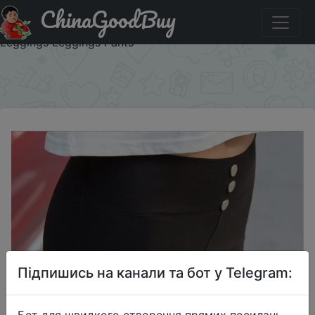
ChinaGoodBuy
Купити по знижці $10/11 Autumn New Korean Woven High
Waist Slim Pencil Pants Candy colored Back Pocket Nine
Leggings Leggings Pants
×
Підпишись на канали та бот у Telegram:
Бот для швидкого створення прямих посилань