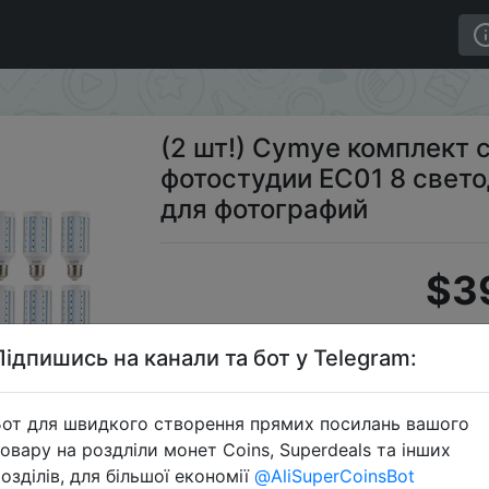
лект софтбоксов для фотостудии EC01 8 светодиодный
(2 шт!) Cymye комплект 
фотостудии EC01 8 свет
для фотографий
$3
Підпишись на канали та бот у Telegram:
Промокод
от для швидкого створення прямих посилань вашого
овару на роздліли монет Coins, Superdeals та інших
озділів, для більшої економії
@AliSuperCoinsBot
Перейти 