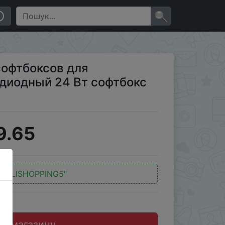
 24 Вт софтбокс для фотографий
×
софтбоксов для
одиодный 24 Вт софтбокс
9.65
:
"ALISHOPPING5"
до магазину