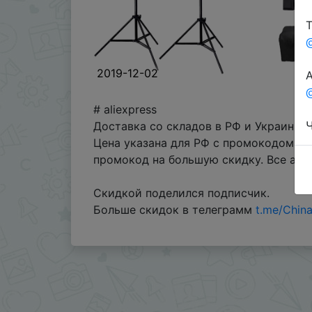
Т
2019-12-02
А
@
# aliexpress
Ч
Доставка со складов в РФ и Украины!
Цена указана для РФ с промокодом 2/
промокод на большую скидку. Все ак
Скидкой поделился подписчик.
Больше скидок в телеграмм
t.me/Chin