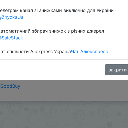
елеграм канал зі знижками виключно для України
@ZnyzkaUa
втоматичний збирач знижок з різних джерел
SaleStack
ат спільноти Aliexpress Україна
Чат Аліекспресс
18, для Украины использовать промокод 4/45 - ALISHO
туальные промокоды:
t.me/chinagoodbuy/62739
закрити
aGoodBuy