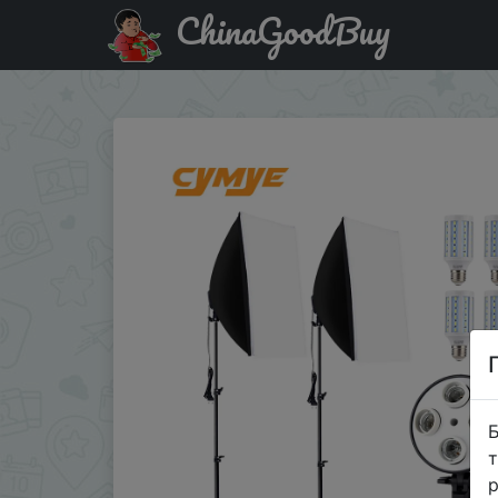
ChinaGoodBuy
Придбати по знижці ALISHOPPING5 (2 шт!) Cymye комп
Б
т
р