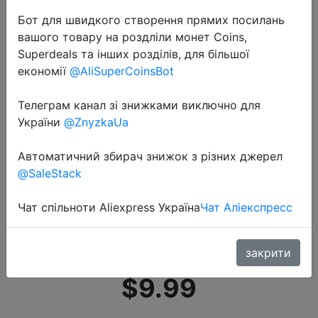
Бот для швидкого створення прямих посилань
вашого товару на роздліли монет Coins,
Superdeals та інших розділів, для більшої
економії
@AliSuperCoinsBot
Телеграм канал зі знижками виключно для
2019-12-01
України
@ZnyzkaUa
Металлическая спиннинговая
Рыболовная катушка 1000 7000
Автоматичний збирач знижок з різних джерел
серии левый/правый рокер
@SaleStack
Сменные 5,5: 1 10BB + 1
Чат спільноти Aliexpress Україна
Чат Аліекспресс
подшипниковые шарики
рыболовное колесо
закрити
$9.99