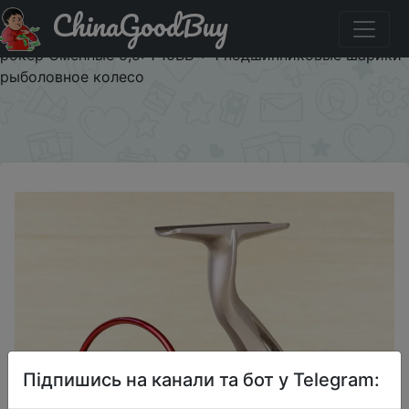
ChinaGoodBuy
Придбати по акціи Металлическая спиннинговая
Рыболовная катушка 1000 7000 серии левый/правый
рокер Сменные 5,5: 1 10BB + 1 подшипниковые шарики
рыболовное колесо
×
Підпишись на канали та бот у Telegram: